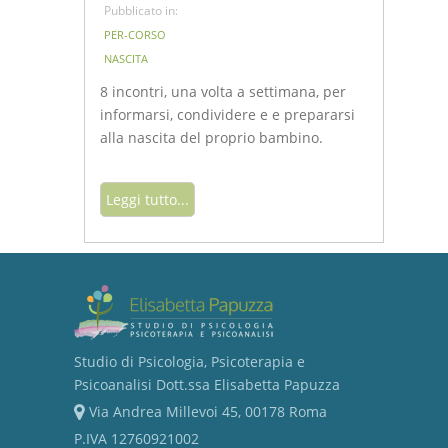
Pubblicato in:
PER-CORSO
NASCITA
8 incontri, una volta a settimana, per
informarsi, condividere e e prepararsi
alla nascita del proprio bambino.
Leggi tutto...
Studio di Psicologia, Psicoterapia e
Psicoanalisi Dott.ssa Elisabetta Papuzza
Via Andrea Millevoi 45, 00178 Roma
P.IVA 12760921002